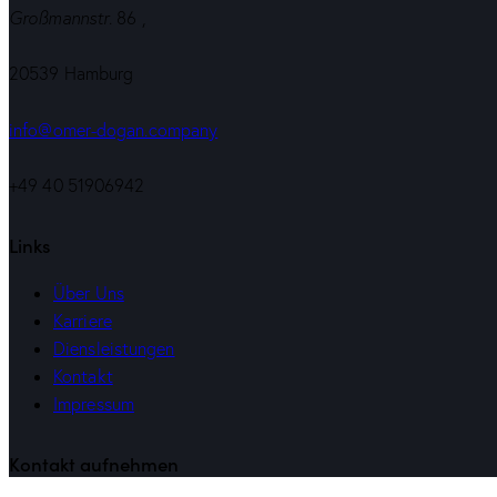
Großmannstr
. 86 ,
20539 Hamburg
info@omer-dogan.company
+49 40 51906942
Links
Über Uns
Karriere
Diensleistungen
Kontakt
Impressum
Kontakt aufnehmen