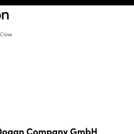
on
Close
r Dogan Company GmbH