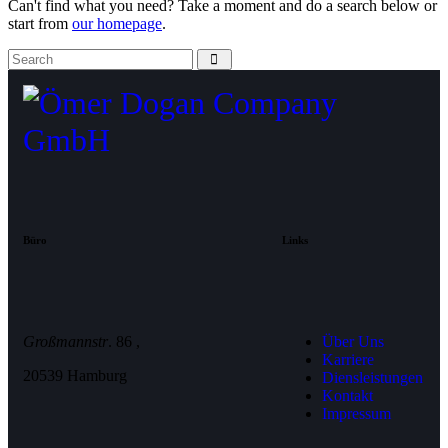
Can't find what you need? Take a moment and do a search below or
start from
our homepage
.
Büro
Links
Großmannstr
. 86 ,
Über Uns
Karriere
20539 Hamburg
Diensleistungen
Kontakt
Impressum