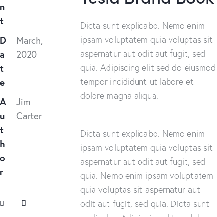
n
t
Dicta sunt explicabo. Nemo enim
ipsam voluptatem quia voluptas sit
D
March,
aspernatur aut odit aut fugit, sed
a
2020
quia. Adipiscing elit sed do eiusmod
t
tempor incididunt ut labore et
e
dolore magna aliqua.
A
Jim
u
Carter
t
Dicta sunt explicabo. Nemo enim
h
ipsam voluptatem quia voluptas sit
o
aspernatur aut odit aut fugit, sed
r
quia. Nemo enim ipsam voluptatem
quia voluptas sit aspernatur aut
odit aut fugit, sed quia. Dicta sunt