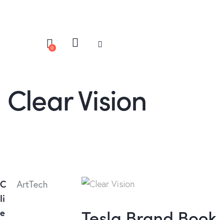
0
Clear Vision
C
ArtTech
li
Tesla Brand Book
e