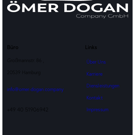
Büro
Links
Großmannstr
. 86 ,
Über Uns
20539 Hamburg
Karriere
Diensleistungen
info@omer-dogan.company
Kontakt
+49 40 51906942
Impressum