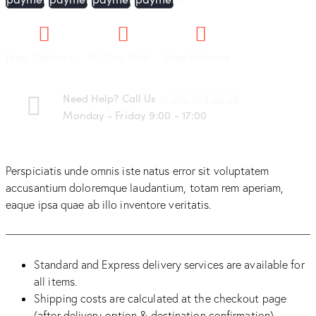
Free Delivery
30 Day Trial
Free Returns
Need Help? Call Us
+1 255 854 55 26
Monday - Friday 9:00 - 17:00
Perspiciatis unde omnis iste natus error sit voluptatem
accusantium doloremque laudantium, totam rem aperiam,
eaque ipsa quae ab illo inventore veritatis.
Standard and Express delivery services are available for
all items.
Shipping costs are calculated at the checkout page
(after delivery option & destination confirmation).