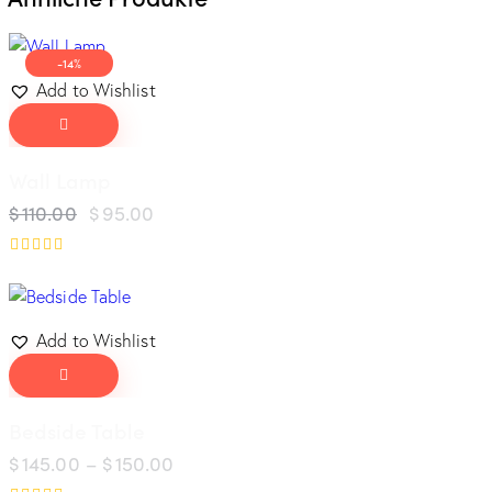
-14%
Add to Wishlist
Wall Lamp
$
110.00
$
95.00
Bewertet
mit
4.00
von 5
Add to Wishlist
Bedside Table
$
145.00
–
$
150.00