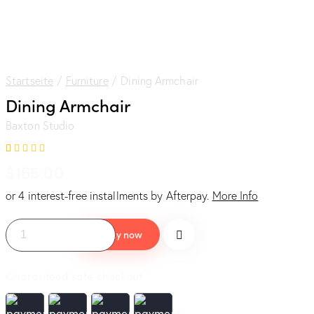
Startseite
Furniture
Dining Armchair
Dining Armchair
Baxton Studio
Bewertet
1
$
165.00
mit
5.00
von 5,
basierend
or 4 interest-free installments by Afterpay.
More Info
auf
Kundenbewertung
Buy now
Guaranteed safe checkout