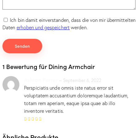
Ich bin damit einverstanden, dass die von mir übermittelten
Daten
erhoben und gespeichert
werden.
1 Bewertung für
Dining Armchair
Ashton Porter
–
September 6, 2022
Perspiciatis unde omnis iste natus error sit
voluptatem accusantium doloremque laudantium,
totam rem aperiam, eaque ipsa quae ab illo
inventore veritatis.
Bewertet
mit
5
von 5
Ähnliche Produkte