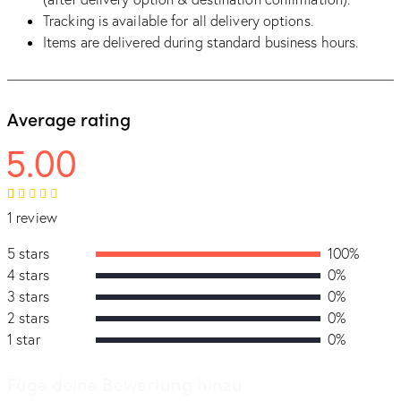
Tracking is available for all delivery options.
Items are delivered during standard business hours.
Average rating
5.00
Bewertet
1
1 review
mit
5.00
von 5,
basierend
5 stars
100%
auf
4 stars
0%
Kundenbewertung
3 stars
0%
2 stars
0%
1 star
0%
Füge deine Bewertung hinzu