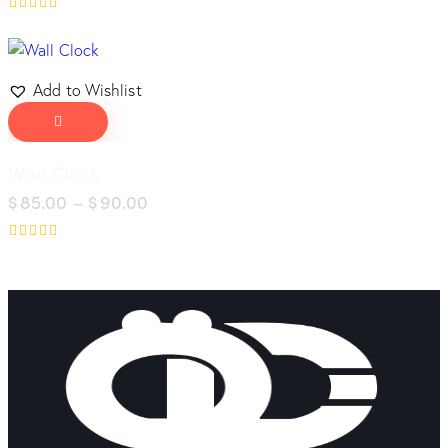
Bewertet
mit
5.00
von 5
Add to Wishlist
Wall Clock
$
85.00
–
$
90.00
Bewertet
mit
5.00
von 5