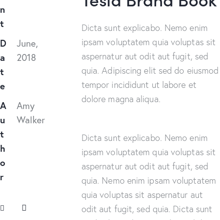
n
t
Dicta sunt explicabo. Nemo enim
ipsam voluptatem quia voluptas sit
D
June,
aspernatur aut odit aut fugit, sed
a
2018
quia. Adipiscing elit sed do eiusmod
t
tempor incididunt ut labore et
e
dolore magna aliqua.
A
Amy
u
Walker
t
Dicta sunt explicabo. Nemo enim
h
ipsam voluptatem quia voluptas sit
o
aspernatur aut odit aut fugit, sed
r
quia. Nemo enim ipsam voluptatem
quia voluptas sit aspernatur aut
odit aut fugit, sed quia. Dicta sunt