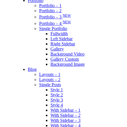
Portfolio
Portfolio – 1
Portfolio – 2
NEW
Portfolio – 3
NEW
Portfolio – 4
Single Portfolio
Fullwidth
Left Sidebar
Right Sidebar
Gallery
Background Video
Gallery Custom
Background Image
Blog
Layouts – 1
Layouts – 2
Single Posts
Style 1
Style 2
Style 3
Style 4
With Sidebar – 1
With Sidebar – 2
With Sidebar – 3
With Sidebar – 4