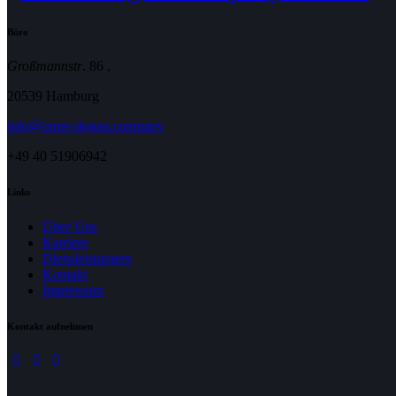
Büro
Großmannstr
. 86 ,
20539 Hamburg
info@omer-dogan.company
+49 40 51906942
Links
Über Uns
Karriere
Diensleistungen
Kontakt
Impressum
Kontakt aufnehmen