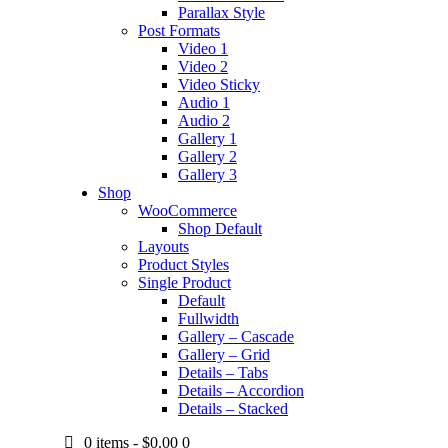
Parallax Style
Post Formats
Video 1
Video 2
Video Sticky
Audio 1
Audio 2
Gallery 1
Gallery 2
Gallery 3
Shop
WooCommerce
Shop Default
Layouts
Product Styles
Single Product
Default
Fullwidth
Gallery – Cascade
Gallery – Grid
Details – Tabs
Details – Accordion
Details – Stacked
0 items
-
$0.00
0