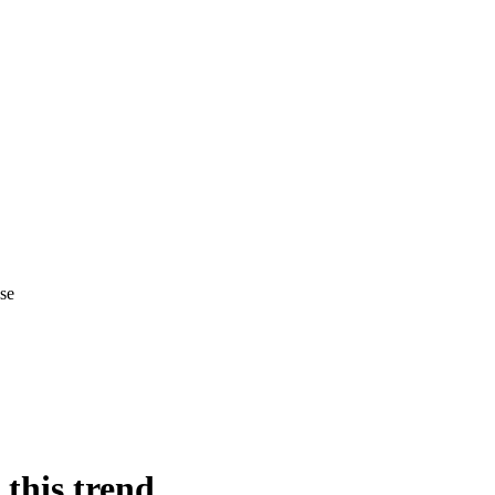
se
 this trend