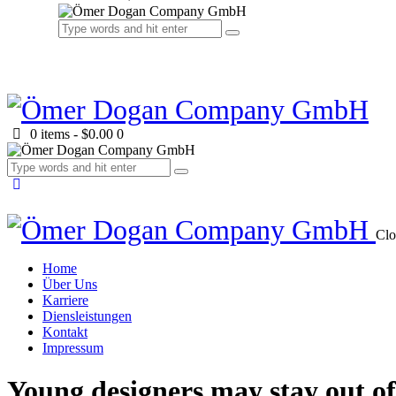
0 items
-
$0.00
0
Clo
Home
Über Uns
Karriere
Diensleistungen
Kontakt
Impressum
Young designers may stay out of