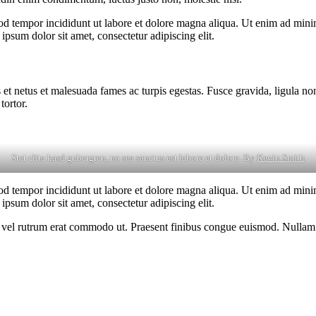
od tempor incididunt ut labore et dolore magna aliqua. Ut enim ad minim
psum dolor sit amet, consectetur adipiscing elit.
 et netus et malesuada fames ac turpis egestas. Fusce gravida, ligula non 
tortor.
Stet clita kasd gubergren, no sea sanctus est labore et dolore. By
Kevin Smith
od tempor incididunt ut labore et dolore magna aliqua. Ut enim ad minim
psum dolor sit amet, consectetur adipiscing elit.
sus, vel rutrum erat commodo ut. Praesent finibus congue euismod. Nullam