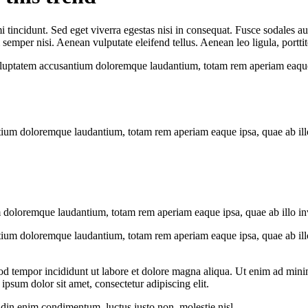
 tincidunt. Sed eget viverra egestas nisi in consequat. Fusce sodales au
emper nisi. Aenean vulputate eleifend tellus. Aenean leo ligula, porttit
voluptatem accusantium doloremque laudantium, totam rem aperiam eaque ip
tium doloremque laudantium, totam rem aperiam eaque ipsa, quae ab illo i
 doloremque laudantium, totam rem aperiam eaque ipsa, quae ab illo inven
tium doloremque laudantium, totam rem aperiam eaque ipsa, quae ab illo i
od tempor incididunt ut labore et dolore magna aliqua. Ut enim ad minim
psum dolor sit amet, consectetur adipiscing elit.
udin enim condimentum, luctus justo non, molestie nisl.