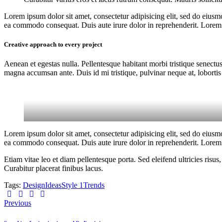
Lorem ipsum dolor sit amet, consectetur adipisicing elit, sed do eiusm
ea commodo consequat. Duis aute irure dolor in reprehenderit. Lorem i
Creative approach to every project
Aenean et egestas nulla. Pellentesque habitant morbi tristique senectus
magna accumsan ante. Duis id mi tristique, pulvinar neque at, lobortis 
Lorem ipsum dolor sit amet, consectetur adipisicing elit, sed do eiusm
ea commodo consequat. Duis aute irure dolor in reprehenderit. Lorem i
Etiam vitae leo et diam pellentesque porta. Sed eleifend ultricies ri
Curabitur placerat finibus lacus.
Tags:
Design
Ideas
Style 1
Trends
Beitragsnavigation
Previous